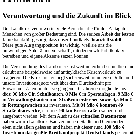
Verantwortung und die Zukunft im Blick
Der Landkreis verantwortet viele Bereiche, die für den Alltag der
Menschen von großer Bedeutung sind. Die seriöse Arbeit der letzten
Jahre hat dafür gesorgt, dass unser Landkreis
finanziell stabil
ist.
Diese gute Ausgangsposition ist wichtig, weil sie uns die
notwendigen Spielräume verschafft, mit denen wir Politik aktiv
betreiben und eigene Akzente setzen können.
Die Verschuldung des Landkreises ist weit unterdurchschnittlich und
erlaubt uns beispielsweise auf antizyklische Krisenverläufe zu
reagieren. Die Kreisumlage liegt sachsenweit im unteren Drittel und
unsere Investitionsquote weit über dem Durchschnitt pro
Einwohner. Allein in den vergangenen 6 Jahren ermöglichte uns
dies:
98 Mio € in Schulbauten
,
8 Mio € in Sportanlagen, 9 Mio €
in Verwaltungsbauten und Straßenmeistereien sowie 9,5 Mio €
in Rettungswachen
zu investieren. Mit
84 Mio € konnten 49
Straßenbauwerke
, darunter
90 km Kreisstraßen
saniert und
ausgebaut werden. Mit dem Ausbau des
schnellen Datennetzes
haben wir im Landkreis Bautzen unsere Städte und Gemeinden
eben nicht allein gelassen und haben mit dieser rund
100 Mio €
Investition das größte Breitbandprojekt Deutschlands
gestemmt.