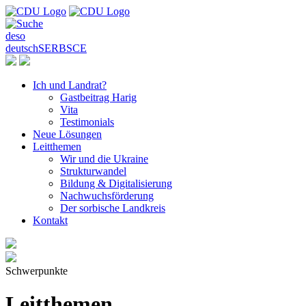
de
so
deutsch
SERBSCE
Ich und Landrat?
Gastbeitrag Harig
Vita
Testimonials
Neue Lösungen
Leitthemen
Wir und die Ukraine
Strukturwandel
Bildung & Digitalisierung
Nachwuchsförderung
Der sorbische Landkreis
Kontakt
Schwerpunkte
Leitthemen